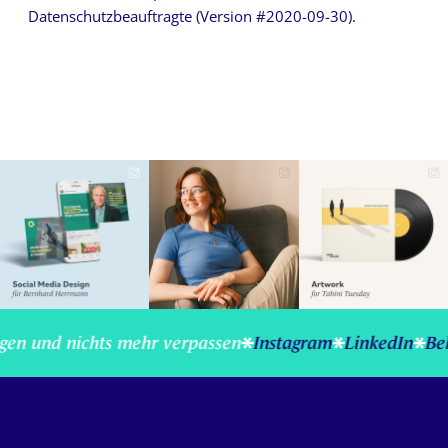
Datenschutzbeauftragte (Version #2020-09-30).
lgen und nichts mehr verpassen
Instagram
LinkedIn
Beh